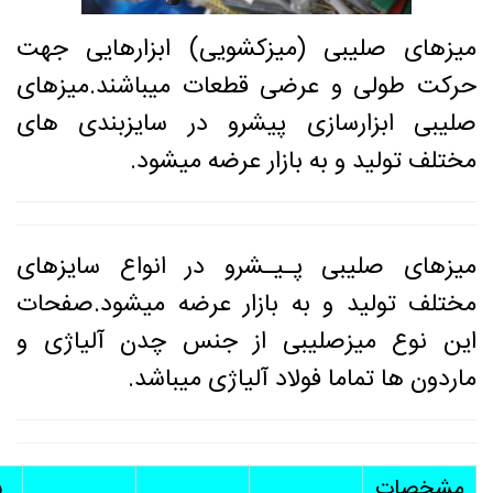
میزهای صلیبی (میزکشویی) ابزارهایی جهت
حرکت طولی و عرضی قطعات میباشند.میزهای
صلیبی ابزارسازی پیشرو در سایزبندی های
مختلف تولید و به بازار عرضه میشود.
میزهای صلیبی پـیـشرو در انواع سایزهای
مختلف تولید و به بازار عرضه میشود.صفحات
این نوع میزصلیبی از جنس چدن آلیاژی و
ماردون ها تماما فولاد آلیاژی میباشد.
مشخصات
س