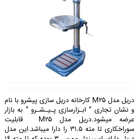
دریل مدل M۲۵ کارخانه دریل سازی پیشرو با نام
و نشان تجاری " ابـزارسازی پـیـشـرو " به بازار
عرضه میشود.دریل مدل M۲۵ قابلیت
سوراخکاری تا مته ۳۱.۵ را دارا میباشد.این مدل