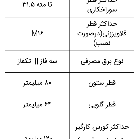
حداکثر قطر
تا مته ۳۱.۵
سوراخکاری
حداکثر قطر
قلاویززنی(درصورت
M۱۶
نصب)
نوع برق مصرفی
سه فاز || تکفاز
قطر ستون
۸۰ میلیمتر
قطر گلویی
۶۴ میلیمتر
حداکثر کورس کارگیر