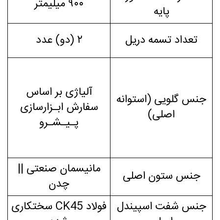
۹۰۰ میلیمتر
پایه
تعداد تسمه دریل
۲ (دو) عدد
آلیاژی بر اساس
جنس گلویی (استوانه
سفارش ابـزارسازی
اصلی)
پـیـشـرو
مانیسمان صنعتی ||
جنس ستون اصلی
چدن
جنس شفت اسپیندل
فولاد CK45 سختکاری