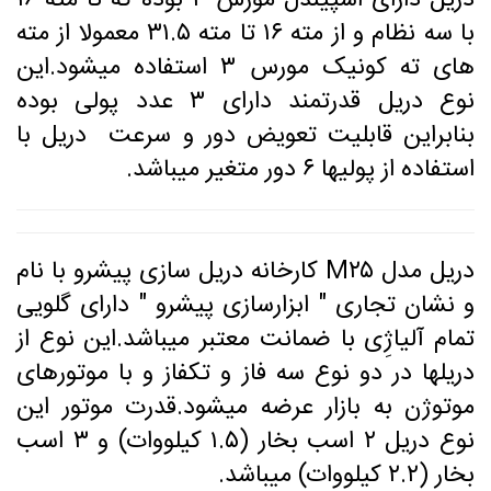
دریل دارای اسپیندل مورس ۳ بوده که تا مته ۱۶
با سه نظام و از مته ۱۶ تا مته ۳۱.۵ معمولا از مته
های ته کونیک مورس ۳ استفاده میشود.این
نوع دریل قدرتمند دارای ۳ عدد پولی بوده
بنابراین قابلیت تعویض دور و سرعت دریل با
استفاده از پولیها ۶ دور متغیر میباشد.
دریل مدل M۲۵ کارخانه دریل سازی پیشرو با نام
و نشان تجاری " ابزارسازی پیشرو " دارای گلویی
تمام آلیاژِی با ضمانت معتبر میباشد.این نوع از
دریلها در دو نوع سه فاز و تکفاز و با موتورهای
موتوژن به بازار عرضه میشود.قدرت موتور این
نوع دریل ۲ اسب بخار (۱.۵ کیلووات) و ۳ اسب
بخار (۲.۲ کیلووات) میباشد.