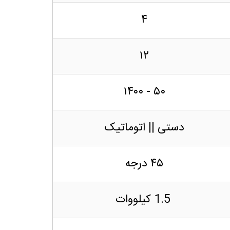
۴
۱۲
۵۰ - ۱۴۰۰
دستی || اتوماتیک
۴۵ درجه
1.5 کیلووات