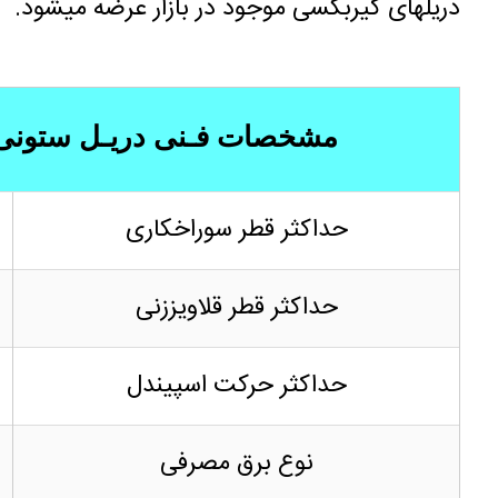
دریلهای گیربکسی موجود در بازار عرضه میشود.
مشخصات فـنی دریـل ستونی گـیر
حداکثر قطر سوراخکاری
حداکثر قطر قلاویززنی
حداکثر حرکت اسپیندل
نوع برق مصرفی