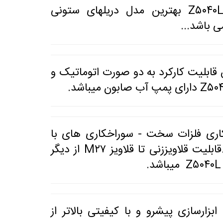
دریل ایستاده و ستونی گیربکسی وصنعتی Z۵۰۴۰L بهترین مدل دریلهای ستونی
قابلیت کارکرد به دو صورت اتوماتیک و
اری فلزات سخت - سوراخکاری های با
عمق بالا و نیازمند به قدرت بالا مناسب میباشد.قابلیت قلاویززنی تا قلاویز M۲۷ از دیگر
ی Z۵۰۴۰L به سفارش ابزارسازی پیشرو و با کیفیتی بالاتر از