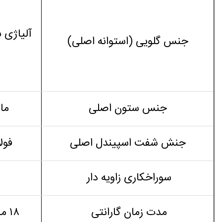
آلیاژی 
جنس گلویی (استوانه اصلی)
جنس ستون اصلی
ما
جنش شفت اسپیندل اصلی
فولاد ck45 س
سوراخکاری زاویه دار
مدت زمان گارانتی
۱۸ ماه (طبق شرایط ذکر شده)