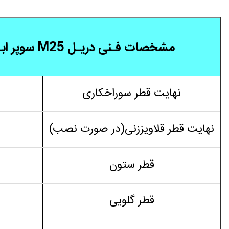
مشخصات فـنی دریـل M25 سوپر ابـزارسـازی پـیـشـرو
نهایت قطر سوراخکاری
نهایت قطر قلاویززنی(در صورت نصب)
قطر ستون
قطر گلویی