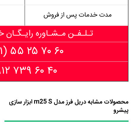
مدت خدمات پس از فروش
تـلـفـن مـشـاوره رایـگـان خ
۶۰ ۷۰ ۲۵ ۵۵ (۰۲۱)
۴۰ ۶۰ ۷۳۹ ۰۹۱۲
محصولات مشابه دریل فرز مدل m25 S ابزار سازی
پیشرو