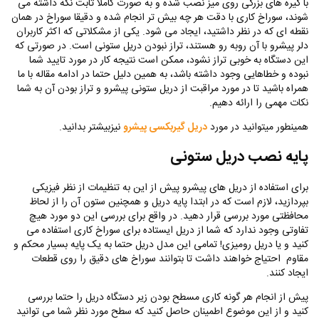
با گیره های بزرگی روی میز نصب شده و به صورت کاملا ثابت نگه داشته می
شوند، سوراخ کاری با دقت هر چه بیش تر انجام شده و دقیقا سوراخ در همان
نقطه ای که در نظر داشتید، ایجاد می شود. یکی از مشکلاتی که اکثر کاربران
دلر پیشرو با آن روبه رو هستند، تراز نبودن دریل ستونی است. در صورتی که
این دستگاه به خوبی تراز نشود، ممکن است نتیجه کار در مورد تایید شما
نبوده و خطاهایی وجود داشته باشد، به همین دلیل حتما در ادامه مقاله با ما
همراه باشید تا در مورد مراقبت از دریل ستونی پیشرو و تراز بودن آن به شما
نکات مهمی را ارائه دهیم.
همینطور میتوانید در مورد
دریل گیربکسی پیشرو
نیزبیشتر بدانید.
پایه نصب دریل ستونی
برای استفاده از دریل های پیشرو پیش از این به تنظیمات از نظر فیزیکی
بپردازید، لازم است که در ابتدا پایه دریل و همچنین ستون آن را از لحاظ
محافظتی مورد بررسی قرار دهید. در واقع برای بررسی این دو مورد هیچ
تفاوتی وجود ندارد که شما از دریل ایستاده برای سوراخ کاری استفاده می
کنید و یا دریل رومیزی! تمامی این مدل دریل حتما به یک پایه بسیار محکم و
مقاوم احتیاج خواهند داشت تا بتوانند سوراخ های دقیق را روی قطعات
ایجاد کنند.
پیش از انجام هر گونه کاری مسطح بودن زیر دستگاه دریل را حتما بررسی
کنید و از این موضوع اطمینان حاصل کنید که سطح مورد نظر شما می توانید