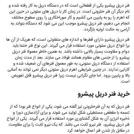
فنر دریل پیشرو یکی‌ از قطعاتی است که در دستگاه دریل به کار رفته شده و
نام دیگر آن فنر حلزونی است. در زمان کار‌ با دریل های ستونی در حین این
که اهرم‌ را رو به پایین می کشیم و کار سوراخکاری را روی سطوح مختلف
انجام می‌ دهیم، فنر‌ دریل پیشرو موجب این می شود که دستگاه بتواند به
آرامی‌ به حالت اولیه بازگردد.
فنر دریل پیشرو دارای قطرها و اندازه های متفاوتی است، که هریک از آن ها
برا انواع دریل ستونی مورد استفاده قرار می گیرند. این نوع فنر حتما باید
دوام و مقاومت بسیار بالایی داشته باشد‌. به همین خاطر معمولا فنر دریل
پیشرو را از جنس های مقاوم همانند فولاد می سازند. بعد از مدت زمان
استفاده از دستگاه دریل ستونی، به طور معمول فنرهای آن ضعیف شده و
کارایی ندارند. در چنین‌ شرایطی اهرم دریل ستونی دیگر‌ نمی تواند به آسانی‌
بالا و پایین برود. اما جای نگرانی نیست زیرا فنر دریل پیشرو قابل تعویض
است.
خرید فنر دریل پیشرو
فنر دریل ‌که به آن فنر‌حلزونی نیز گفته می شود، یکی از انواع فنر بودا که از‌
تسمه با مقطعی مستطیلی شکل تولید می شوند و برای آزادسازی دورا و
ذخیره انرژی آن به شکل گشتاوری مورد استفاده قرار می گیرند. یکی از انواع
فنر دریل پیشرو، فنر نیرو ثابت می باشد. که یک نیرو ثابت را برای مقاومت
در مقابل باز شدن فنر اعمال خواهد کرد‌