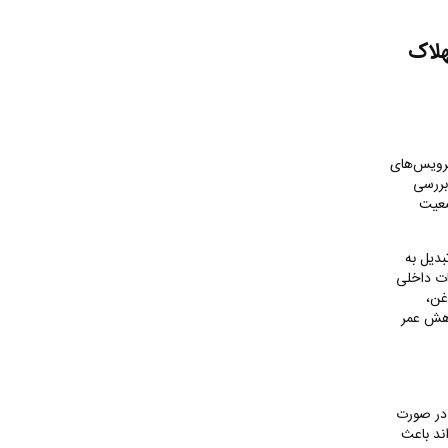
لاک
سرویس‌های
بررسی
ضعیت
دیل به
ات داخلی
غن،
اهش عمر
 در صورت
ند باعث