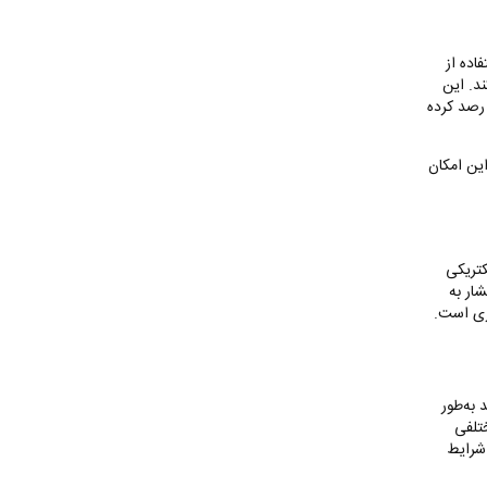
اده از
د. این
 رصد کرده
این امکان
تریکی
ار به
وری است
.
 به‌طور
ختلفی
 شرایط