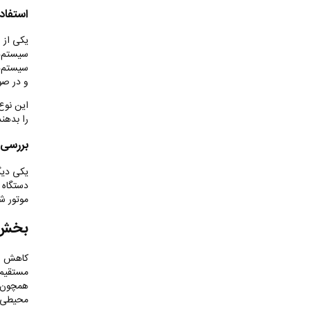
استفاد
یکی از 
سیستم‌ه
سیستم‌ه
و در صو
این نوع 
را بدهن
بررسی 
یکی دیگ
دستگاه 
موتور ش
بخش ه
کاهش اس
مستقیم ب
همچون س
محیطی ک