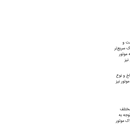
عت و
ک سریع‌تر
 موتور
نیز
اخ و نوع
وتور نیز
مختلف
وجه به
اک موتور