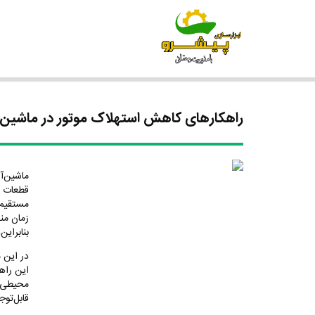
راهکارهای کاهش استهلاک موتور در ماشین‌آ
ماشین‌آل
قطعات د
مستقیم ب
زمان من
بنابرای
در این 
این راهک
محیطی م
قابل‌تو