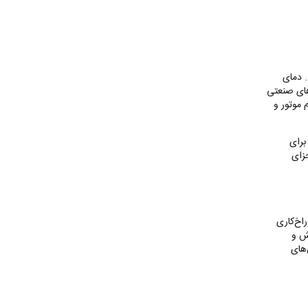
. دمای
های صنعتی
 موتور و
برای
زای
راخ‌کاری
یش و
‌های