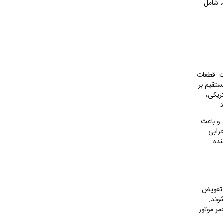
، شامل
ت. قطعات
ستقیم بر
تریکی،
د
.
 و باعث
خرابی
نده
ع تعویض
وند.
ر موتور