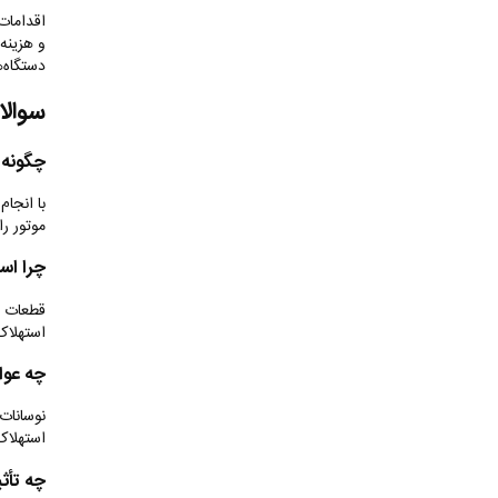
اقدامات 
و هزینه‌
دستگاه‌ه
سوالا
چگونه 
با انجام
موتور ر
چرا اس
قطعات ب
استهلاک
چه عوا
نوسانات 
استهلاک
چه تأث