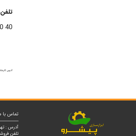
تلفن 
40 60 739 0912
آدرس کارخانه
تماس با م
آدرس : تهر
تلفن فروشگاه مرکزی