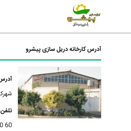
آدرس کارخانه دریل سازی پیشرو
آدرس 
شهرک صن
تلفن 
60 70 25 55(021)