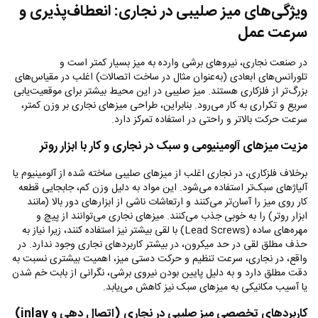
ویژگی‌های میز صلیبی در نجاری: انعطاف‌پذیری و
سرعت عمل
در صنعت نجاری، نیروهای برشی وارده به میز بسیار کمتر است و
تلورانس‌های ابعادی (به‌عنوان مثال در ساخت اتصالات) اغلب در مقیاس‌های
بزرگ‌تر از فلزکاری هستند. میز صلیبی در این محیط بیشتر برای موقعیت‌یابی
سریع و تکراری به کار می‌رود. بنابراین، طراحی میزهای نجاری بر وزن کمتر،
سرعت حرکت بالاتر و راحتی در استفاده تمرکز دارد.
مزیت میزهای آلومینیومی و سبک در نجاری و کار با ابزار روتر
برخلاف فلزکاری، در نجاری اغلب از میزهای صلیبی ساخته شده از آلومینیوم یا
آلیاژهای سبک‌تر استفاده می‌شود. این مواد به دلیل وزن کم، جابجایی قطعه
کار روی میز را آسان‌تر می‌کنند و ارتعاشات ناشی از ابزارهای دور بالا (مانند
ابزار روتر) را به خوبی جذب می‌کنند. میزهای نجاری می‌توانند از پیچ و
مهره‌های ساده (
Lead Screws
) با لقی بیشتر نیز استفاده کنند، زیرا نیاز به
حذف مطلق لقی در حد میکرون، در بیشتر کاربردهای نجاری وجود ندارد. در
واقع، در نجاری، سرعت تنظیم و حرکت دستی میز، اهمیت بیشتری نسبت به
دقت مطلق دارد و به دلیل پایین بودن نیروی برشی، نگرانی از بابت خم شدن
یا آسیب مکانیکی به میزهای سبک نیز کاهش می‌یابد.
کاربردهای تخصصی میز صلیبی در نجاری (اتصال دهی و
inlay
)