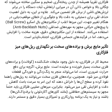
فلزکاری تقریباً همیشه از چدن ریخته‌گری ضخیم و سنگین ساخته می‌شوند که
چگالی بالا و خواص ذاتی آن در میرایی ارتعاش، ثبات دستگاه را در برابر
لرزش‌های ناشی از برش فلز تضمین می‌کند. علاوه بر این، به دلیل اهمیت
حذف لقی برای دستیابی به دقت بالا و جلوگیری از خطای موقعیت‌یابی در
هنگام تغییر جهت، این میزها اغلب از مکانیزم‌های بال اسکرو (
Ball Screw
)
یا پیچ‌های حرکتی مجهز به مهره‌های ضدلقی (
Anti-Backlash Nuts
)
استفاده می‌کنند. استفاده از این مکانیزم‌های دقیق، هزینه ساخت را افزایش
می‌دهد، اما در فرآیندهای حساس فلزکاری، اجتناب‌ناپذیر است.
تأثیر مایع برش و براده‌های سخت بر نگهداری ریل‌های میز
فلزکاری
محیط کار در فلزکاری، به دلیل وجود مایعات خنک‌کننده (کولانت) و براده‌های
فلزی سخت، بسیار خورنده و ساینده است. مایع برش، اگرچه برای دفع
حرارت ضروری است، اما می‌تواند منجر به زنگ‌زدگی و خوردگی قطعات
فولادی میز شود. همچنین، براده‌های فلزی سخت می‌توانند به ریل‌های راهنما
نفوذ کرده و سطح آن‌ها را خراش دهند که این امر به سرعت باعث کاهش
دقت و افزایش لقی میز می‌شود. بنابراین، میزهای صلیبی فلزکاری باید حتماً
مجهز به سیستم‌های حفاظتی (مانند کاورهای آکاردئونی یا برف‌پاک‌کن‌ها)
باشند و نیاز به یک برنامه روان‌کاری و تمیزکاری بسیار دقیق و مستمر دارند.