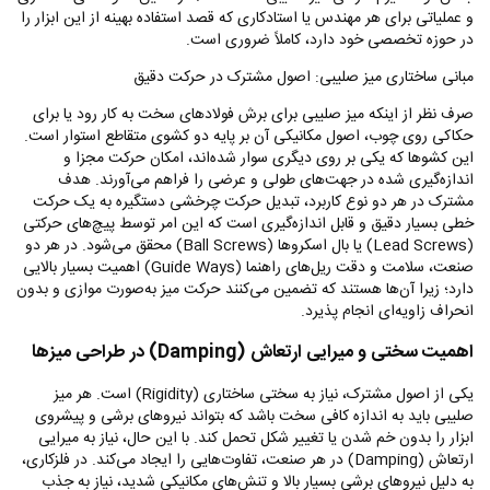
و عملیاتی برای هر مهندس یا استادکاری که قصد استفاده بهینه از این ابزار را
در حوزه تخصصی خود دارد، کاملاً ضروری است.
مبانی ساختاری میز صلیبی: اصول مشترک در حرکت دقیق
صرف نظر از اینکه میز صلیبی برای برش فولادهای سخت به کار رود یا برای
حکاکی روی چوب، اصول مکانیکی آن بر پایه دو کشوی متقاطع استوار است.
این کشوها که یکی بر روی دیگری سوار شده‌اند، امکان حرکت مجزا و
اندازه‌گیری شده در جهت‌های طولی و عرضی را فراهم می‌آورند. هدف
مشترک در هر دو نوع کاربرد، تبدیل حرکت چرخشی دستگیره به یک حرکت
خطی بسیار دقیق و قابل اندازه‌گیری است که این امر توسط پیچ‌های حرکتی
(
Lead Screws
) یا بال اسکروها (
Ball Screws
) محقق می‌شود. در هر دو
صنعت، سلامت و دقت ریل‌های راهنما (
Guide Ways
) اهمیت بسیار بالایی
دارد؛ زیرا آن‌ها هستند که تضمین می‌کنند حرکت میز به‌صورت موازی و بدون
انحراف زاویه‌ای انجام پذیرد.
اهمیت سختی و میرایی ارتعاش (
Damping
) در طراحی میزها
یکی از اصول مشترک، نیاز به سختی ساختاری (
Rigidity
) است. هر میز
صلیبی باید به اندازه کافی سخت باشد که بتواند نیروهای برشی و پیشروی
ابزار را بدون خم شدن یا تغییر شکل تحمل کند. با این حال، نیاز به میرایی
ارتعاش (
Damping
) در هر صنعت، تفاوت‌هایی را ایجاد می‌کند. در فلزکاری،
به دلیل نیروهای برشی بسیار بالا و تنش‌های مکانیکی شدید، نیاز به جذب