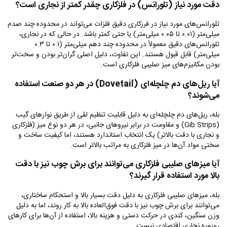
دقت مورد نیاز (تلورانس) در فلزکاری چقدر کمتر از نجاری است؟
تلورانس‌های مورد نیاز در فرزکاری دقیق فلزات می‌تواند در محدوده چند صدم
میلی‌متر (۰.۰۱ تا ۰.۰۵ میلی‌متر) یا حتی کمتر باشد. در حالی که در نجاری،
تلورانس‌های دقیق معمولاً در محدوده چند دهم میلی‌متر (۰.۱ تا ۰.۳
میلی‌متر) قابل قبول هستند. این تفاوت، دلیل اصلی گران‌تر بودن و سخت‌تر
بودن مکانیزم‌های میز صلیبی فلزکاری است.
آیا ریل‌های دم چلچله‌ای (
Dovetail
) در هر دو صنعت استفاده
می‌شوند؟
بله، ریل‌های دم چلچله‌ای به دلیل قابلیت تنظیم لقی از طریق نوارهای گیب
(
Gib Strips
) و مقاومت در برابر نیروهای جانبی، در هر دو نوع میز (فلزکاری
و نجاری با دقت بالاتر) یک انتخاب استاندارد هستند، اما کیفیت ساخت و
سختی مواد آن‌ها در میز فلزکاری به مراتب بالاتر است.
آیا میزهای صلیبی فلزکاری می‌توانند برای برش چوب نیز با دقت
بالا مورد استفاده قرار گیرند؟
بله، میزهای صلیبی فلزکاری به دلیل دقت بسیار بالا و استحکام ساختاری،
می‌توانند برای برش چوب نیز با دقت فوق‌العاده بالا به کار روند، اما به دلیل
وزن سنگین، کندی در حرکت دستی و هزینه بالا، استفاده از آن‌ها برای کارهای
روزمره نجاری اقتصادی نیست.