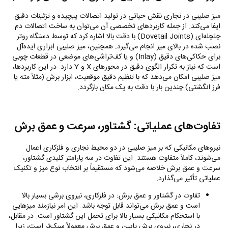
میز صلیبی در نجاری نقش حیاتی در تولید اتصالات پیچیده و تزئینات دقیق
ایفا می‌کند. از جمله کاربردهای تخصصی آن می‌توان به ساخت اتصالات دم
چلچله‌ای (
Dovetail Joints
) با دقت بالا اشاره کرد که توسط دستگاه روتر
نصب شده در بالای میز انجام می‌گیرد. همچنین، میز صلیبی ابزاری ایده‌آل
برای حکاکی‌های دقیق (
Inlay
) و یا کف‌تراشی‌های موضعی در قطعات چوبی
است که نیاز به تکرار الگوی دقیق در محورهای
X
و
Y
دارد. در این کاربردها،
میز صلیبی امکان می‌دهد که با تنظیم دقیق موقعیت، ابزار برش (مثلاً مته یا
فرز انگشتی) چندین بار با دقت به یک مکان بازگردد.
تفاوت‌های عملیاتی: گشتاور، سرعت و عمق برش
نیروهای مکانیکی که بر میز صلیبی در دو محیط نجاری و فلزکاری اعمال
می‌شوند، کاملاً متفاوت هستند. این تفاوت در سه پارامتر کلیدی گشتاور،
سرعت و عمق برش خلاصه می‌شود که مستقیماً بر انتخاب نوع میز و تکنیک
عملیاتی تأثیر می‌گذارد.
تفاوت در گشتاور و عمق برش: در فلزکاری، نیروی برشی بسیار بالا
است و عمق برش می‌تواند قابل توجه باشد. این امر نیازمند میزهایی
با استحکام مکانیکی بسیار بالا برای تحمل این گشتاور است. در مقابل،
در نجاری، نیروی برش پایین و عمق برش معمولاً سبک‌تر است، زیرا