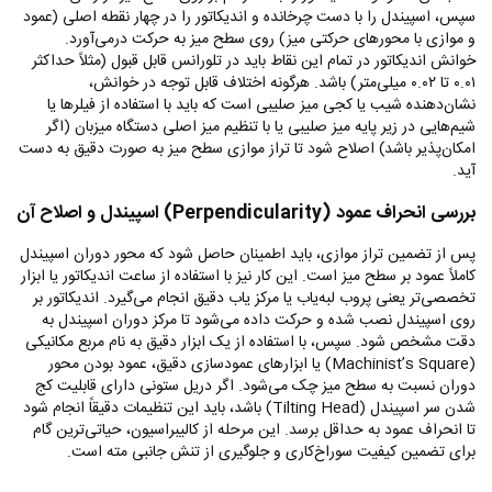
سپس، اسپیندل را با دست چرخانده و اندیکاتور را در چهار نقطه اصلی (عمود
و موازی با محورهای حرکتی میز) روی سطح میز به حرکت درمی‌آورد.
خوانش اندیکاتور در تمام این نقاط باید در تلورانس قابل قبول (مثلاً حداکثر
۰.۰۱ تا ۰.۰۲ میلی‌متر) باشد. هرگونه اختلاف قابل توجه در خوانش،
نشان‌دهنده شیب یا کجی میز صلیبی است که باید با استفاده از فیلرها یا
شیم‌هایی در زیر پایه میز صلیبی یا با تنظیم میز اصلی دستگاه میزبان (اگر
امکان‌پذیر باشد) اصلاح شود تا تراز موازی سطح میز به صورت دقیق به دست
آید.
بررسی انحراف عمود (
Perpendicularity
) اسپیندل و اصلاح آن
پس از تضمین تراز موازی، باید اطمینان حاصل شود که محور دوران اسپیندل
کاملاً عمود بر سطح میز است. این کار نیز با استفاده از ساعت اندیکاتور یا ابزار
تخصصی‌تر یعنی پروب لبه‌یاب یا مرکز یاب دقیق انجام می‌گیرد. اندیکاتور بر
روی اسپیندل نصب شده و حرکت داده می‌شود تا مرکز دوران اسپیندل به
دقت مشخص شود. سپس، با استفاده از یک ابزار دقیق به نام مربع مکانیکی
(
Machinist’s Square
) یا ابزارهای عمودسازی دقیق، عمود بودن محور
دوران نسبت به سطح میز چک می‌شود. اگر دریل ستونی دارای قابلیت کج
شدن سر اسپیندل (
Tilting Head
) باشد، باید این تنظیمات دقیقاً انجام شود
تا انحراف عمود به حداقل برسد. این مرحله از کالیبراسیون، حیاتی‌ترین گام
برای تضمین کیفیت سوراخ‌کاری و جلوگیری از تنش جانبی مته است.