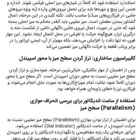
استاندارد استفاده شود که کاملاً در شیارهای میز اصلی فیکس شوند. اندازه و
جنس این پیچ و مهره‌ها باید برای تحمل نیروی‌های وارده (به ویژه نیروهای
جانبی در فرزکاری‌های سبک) مناسب باشد. نکته کلیدی در این مرحله، اعمال
گشتاور بستن مطمئن است. میز صلیبی باید آنقدر محکم به میز اصلی بسته
شود که حتی در صورت اعمال نیروی جانبی ناگهانی ناشی از شکست مته یا
درگیری ابزار، هیچ‌گونه حرکت یا لغزشی در محل اتصال ایجاد نشود. این مهار
قوی، نه تنها دقت را افزایش می‌دهد، بلکه مهم‌تر از آن، ایمنی اپراتور را در
برابر پرتاب قطعه یا حرکت ناگهانی میز تضمین می‌کند.
کالیبراسیون ساختاری: تراز کردن سطح میز با محور اسپیندل
پس از اطمینان از مهار مکانیکی، حیاتی‌ترین مرحله، عمودسازی و تراز کردن
سطح میز صلیبی نسبت به محور دوران اسپیندل است. اگر سطح میز با محور
دوران کاملاً عمود نباشد، تمام سوراخ‌کاری‌ها به صورت مایل انجام می‌شوند و
فرزکاری نیز با خطای زاویه‌ای همراه خواهد بود.
استفاده از ساعت اندیکاتور برای بررسی انحراف موازی
(
Parallelism
) سطح میز
برای اطمینان از تراز بودن موازی (
Parallelism
) سطح میز صلیبی نسبت به
حرکت اسپیندل، از ساعت اندیکاتور (
Dial Indicator
) استفاده می‌شود.
اپراتور حرفه‌ای یک پایه مغناطیسی یا نگهدارنده اندیکاتور را بر روی اسپیندل
نصب می‌کند و نوک اندیکاتور را با فشار کم بر روی سطح میز قرار می‌دهد.