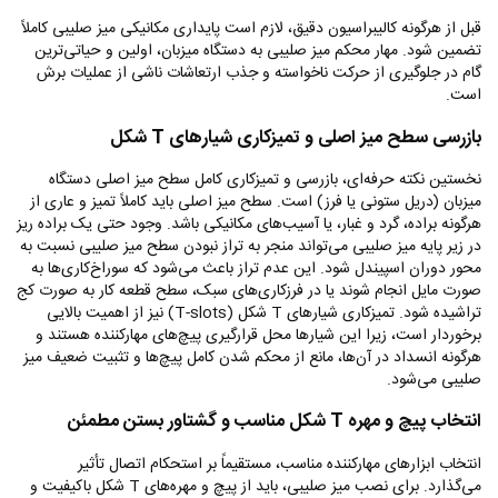
قبل از هرگونه کالیبراسیون دقیق، لازم است پایداری مکانیکی میز صلیبی کاملاً
تضمین شود. مهار محکم میز صلیبی به دستگاه میزبان، اولین و حیاتی‌ترین
گام در جلوگیری از حرکت ناخواسته و جذب ارتعاشات ناشی از عملیات برش
است.
بازرسی سطح میز اصلی و تمیزکاری شیارهای
T
شکل
نخستین نکته حرفه‌ای، بازرسی و تمیزکاری کامل سطح میز اصلی دستگاه
میزبان (دریل ستونی یا فرز) است. سطح میز اصلی باید کاملاً تمیز و عاری از
هرگونه براده، گرد و غبار، یا آسیب‌های مکانیکی باشد. وجود حتی یک براده ریز
در زیر پایه میز صلیبی می‌تواند منجر به تراز نبودن سطح میز صلیبی نسبت به
محور دوران اسپیندل شود. این عدم تراز باعث می‌شود که سوراخ‌کاری‌ها به
صورت مایل انجام شوند یا در فرزکاری‌های سبک، سطح قطعه کار به صورت کج
تراشیده شود. تمیزکاری شیارهای
T
شکل (
T-slots
) نیز از اهمیت بالایی
برخوردار است، زیرا این شیارها محل قرارگیری پیچ‌های مهارکننده هستند و
هرگونه انسداد در آن‌ها، مانع از محکم شدن کامل پیچ‌ها و تثبیت ضعیف میز
صلیبی می‌شود.
انتخاب پیچ و مهره
T
شکل مناسب و گشتاور بستن مطمئن
انتخاب ابزارهای مهارکننده مناسب، مستقیماً بر استحکام اتصال تأثیر
می‌گذارد. برای نصب میز صلیبی، باید از پیچ و مهره‌های
T
شکل باکیفیت و