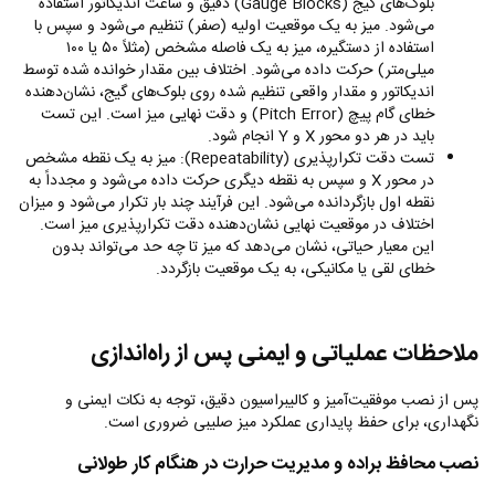
بلوک‌های گیج (
Gauge Blocks
) دقیق و ساعت اندیکاتور استفاده
می‌شود. میز به یک موقعیت اولیه (صفر) تنظیم می‌شود و سپس با
استفاده از دستگیره، میز به یک فاصله مشخص (مثلاً ۵۰ یا ۱۰۰
میلی‌متر) حرکت داده می‌شود. اختلاف بین مقدار خوانده شده توسط
اندیکاتور و مقدار واقعی تنظیم شده روی بلوک‌های گیج، نشان‌دهنده
خطای گام پیچ (
Pitch Error
) و دقت نهایی میز است. این تست
باید در هر دو محور
X
و
Y
انجام شود.
تست دقت تکرارپذیری (
Repeatability
): میز به یک نقطه مشخص
در محور
X
و سپس به نقطه دیگری حرکت داده می‌شود و مجدداً به
نقطه اول بازگردانده می‌شود. این فرآیند چند بار تکرار می‌شود و میزان
اختلاف در موقعیت نهایی نشان‌دهنده دقت تکرارپذیری میز است.
این معیار حیاتی، نشان می‌دهد که میز تا چه حد می‌تواند بدون
خطای لقی یا مکانیکی، به یک موقعیت بازگردد.
ملاحظات عملیاتی و ایمنی پس از راه‌اندازی
پس از نصب موفقیت‌آمیز و کالیبراسیون دقیق، توجه به نکات ایمنی و
نگهداری، برای حفظ پایداری عملکرد میز صلیبی ضروری است.
نصب محافظ براده و مدیریت حرارت در هنگام کار طولانی