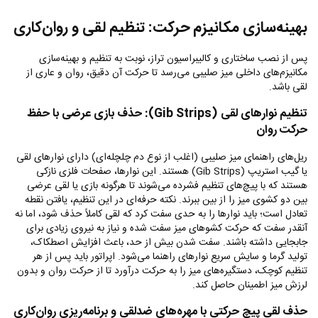
بهینه‌سازی مکانیزم حرکت: تنظیم لقی و روان‌کاری
پس از نصب ساختاری و کالیبراسیون تراز، نوبت به تنظیم و بهینه‌سازی
مکانیزم‌های داخلی میز صلیبی می‌رسد تا حرکت آن دقیق، روان و عاری از
لقی باشد.
تنظیم نوارهای لقی (
Gib Strips
): حذف بازی عرضی با حفظ
حرکت روان
ریل‌های راهنمای میز صلیبی (اغلب از نوع دم چلچله‌ای) دارای نوارهای لقی
یا گیب استریپ (
Gib Strips
) هستند. این نوارها، صفحات فلزی نازکی
هستند که با پیچ‌های تنظیم فشرده می‌شوند تا هرگونه بازی یا لقی عرضی
بین دو کشوی میز را از بین ببرند. نکته حرفه‌ای در این تنظیم، یافتن نقطه
تعادل است؛ باید نوارها را به حدی سفت کرد که لقی کاملاً حذف شود، اما نه
آنقدر سفت که حرکت کشوهای میز سفت شده و نیاز به نیروی زیادی برای
جابجایی داشته باشند. سفت شدن بیش از حد، باعث افزایش اصطکاک،
تولید گرما و سایش سریع نوارهای راهنما می‌شود. اپراتور باید پس از هر
تنظیم کوچک، دستگیره‌های میز را به حرکت درآورد تا از حرکت روان و بدون
لرزش میز اطمینان حاصل کند.
حذف لقی پیچ حرکتی با مهره‌های ضدلقی و برنامه‌ریزی روان‌کاری