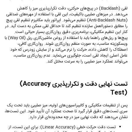
لقی (
Backlash
) در پیچ‌های حرکتی، دقت تکرارپذیری میز را کاهش
می‌دهد. در میزهای صلیبی باکیفیت، این لقی با استفاده از مهره‌های ضدلقی
(
Anti-Backlash Nuts
) تنظیم می‌شود. اپراتور باید مکانیزم تنظیم لقی پیچ
را مطابق دستورالعمل سازنده تنظیم کند تا حداقل لقی ممکن به دست آید. در
کنار این تنظیم مکانیکی، برنامه‌ریزی دقیق روان‌کاری بسیار حیاتی است.
پیچ‌ها و ریل‌های راهنما باید با استفاده از روغن ماشین‌کاری ریل (
Way Oil
) با
ویسکوزیته مناسب، به صورت منظم روان‌کاری شوند. روان‌کاری کافی،
اصطکاک را کاهش داده، حرکت را نرم می‌کند و از سایش زودرس که خود
عامل اصلی ایجاد لقی است، جلوگیری می‌نماید. عدم روان‌کاری مناسب،
می‌تواند عملکرد میز صلیبی را به سرعت مختل کند.
تست نهایی دقت و تکرارپذیری
(Accuracy
Test)
پس از تنظیمات مکانیکی و کالیبراسیون‌های اولیه، میز صلیبی باید تحت یک
سری تست‌های دقیق قرار گیرد تا صحت عملکرد آن تأیید شود. این تست‌ها،
نشان می‌دهند که دقت نهایی میز در چه محدوده‌ای قرار دارد.
تست دقت حرکت خطی (
Linear Accuracy
): برای این تست، از