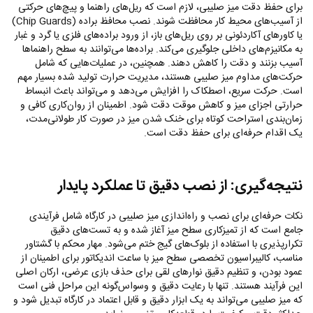
برای حفظ دقت میز صلیبی، لازم است که ریل‌های راهنما و پیچ‌های حرکتی
از آسیب‌های محیط کار محافظت شوند. نصب محافظ براده (
Chip Guards
)
یا کاورهای آکاردئونی بر روی ریل‌های باز، از ورود براده‌های فلزی یا گرد و غبار
به مکانیزم‌های داخلی جلوگیری می‌کند. براده‌ها می‌توانند به سطح راهنماها
آسیب بزنند و دقت را کاهش دهند. همچنین، در عملیات‌هایی که شامل
حرکت‌های مداوم میز صلیبی هستند، مدیریت حرارت تولید شده بسیار مهم
است. حرکت سریع، اصطکاک را افزایش می‌دهد و می‌تواند باعث انبساط
حرارتی اجزای میز و کاهش موقت دقت شود. اطمینان از روان‌کاری کافی و
زمان‌بندی استراحت کوتاه برای خنک شدن میز در صورت کار طولانی‌مدت،
یک اقدام حرفه‌ای برای حفظ دقت است.
نتیجه‌گیری: از نصب دقیق تا عملکرد پایدار
نکات حرفه‌ای برای نصب و راه‌اندازی میز صلیبی در کارگاه شامل فرآیندی
جامع است که از تمیزکاری سطح میز آغاز شده و به تست‌های دقیق
تکرارپذیری با استفاده از بلوک‌های گیج ختم می‌شود. مهار محکم با گشتاور
مناسب، کالیبراسیون تخصصی سطح میز با ساعت اندیکاتور برای اطمینان از
عمود بودن، و تنظیم دقیق نوارهای لقی برای حذف بازی عرضی، ارکان اصلی
این فرآیند هستند. تنها با رعایت دقیق و وسواس‌گونه این مراحل فنی است
که میز صلیبی می‌تواند به یک ابزار دقیق و قابل اعتماد در کارگاه تبدیل شود و