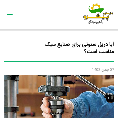
oggle
gation
آیا دریل ستونی برای صنایع سبک
مناسب است؟
07 بهمن 1403