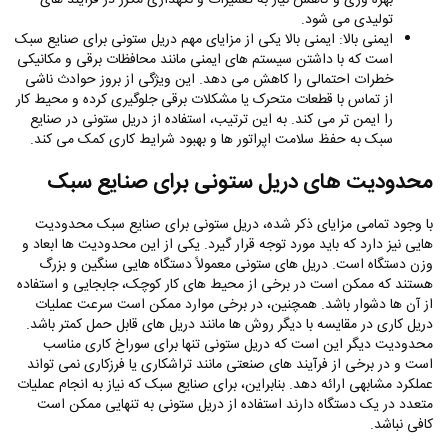
بهره‌ وری و کاهش نیاز به تعمیرات و نگهداری مکرر در فرآیند های
تولیدی می‌ شود.
ایمنی بالا: ایمنی بالا یکی از مزایای مهم دریل ستونی برای صنایع سبک
است که با داشتن سیستم‌ های ایمنی مانند محافظات برقی و مکانیکی
خطرات احتمالی را کاهش می‌ دهد. این ویژگی از بروز حوادث ناشی
از تماس با قطعات متحرک یا مشکلات برقی جلوگیری کرده و محیط کار
را ایمن‌ تر می‌ کند. به این ترتیب، استفاده از دریل ستونی در صنایع
سبک به حفظ سلامت اپراتور ها و بهبود شرایط کاری کمک می‌ کند.
محدودیت‌ های دریل ستونی برای صنایع سبک
با وجود تمامی مزایای ذکر شده، دریل ستونی برای صنایع سبک محدودیت‌
هایی نیز دارد که باید مورد توجه قرار گیرد. یکی از این محدودیت‌ ها ابعاد و
وزن دستگاه است. دریل‌ های ستونی معمولاً دستگاه‌ هایی سنگین و بزرگ
هستند که ممکن است در برخی از محیط‌ های کار کوچک، جابجایی و استفاده
از آن‌ ها دشوار باشد. همچنین، در برخی موارد ممکن است سرعت عملیات
دریل‌ کاری در مقایسه با دیگر روش‌ ها مانند دریل‌ های قابل حمل کمتر باشد.
محدودیت دیگر این است که دریل ستونی تنها برای سوراخ کاری مناسب
است و در برخی از فرآیند های صنعتی مانند تراشکاری یا فرزکاری نمی‌ تواند
عملکرد مشابهی ارائه دهد. بنابراین، برای صنایع سبک که نیاز به انجام عملیات
متعدد در یک دستگاه دارند استفاده از دریل ستونی به‌ تنهایی ممکن است
کافی نباشد.