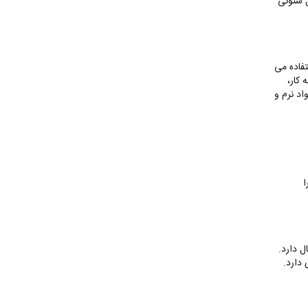
ل ستونی
تفاده می
کار،
اد نرم و
ا
ل دارد.
دارد.