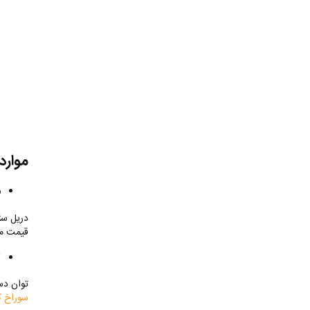
موارد
ن
دریل ست
قیمت مت
ت
توان دس
سوراخ 