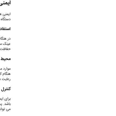
ایمنی
ایمنی هن
دستگاه 
استفاد
در هنگا
عینک مح
حفاظت ا
محیط کا
موارد م
هنگام ک
رعایت ش
کنترل 
برای ای
باشد. پ
می ‌توا