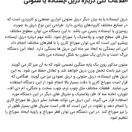
اطلاعات کلی درباره دریل ایستاده یا ستونی
دریل ایستاده یا به بیان دیگر دریل ستونی ابزاری صنعتی و کاربردی است که
در صنایع مختلف کاربردهای زیادی دارد. طراحی این نوع دریل به صورت
رومیزی یا ایستاده زمینی می باشد. با این دستگاه می توان سطوح مختلف
مثل فلز، سطح چوب و پلاستیک را سوراخ نمود. نکته مهم درباره دریل ایستاده
پیشرو این است که می توان سوراخ کاری را با قطرهای مختلف انجام داد.
این امر بستگی به ابعاد سر مته این دریل ها بستگی دارد. ابعاد این دستگاه
بزرگ است و دارای یک ستون به شکل ایستاده می باشد.
ستون مذکور روی یک پایه سنگین نصبمی شود که به آن میز کار می گویند.
این میز باعث تحمل وزن دریل خواهد شد و تعادل حفظ می شود. به این
دریل های ایستاده، دریل ستونی و دریل عمودی نیز می گویند. هنگامی که
قرار است سوراخ کاری با دقت بسیار بالا انجام شود از این دستگاه استفاده
می نمایند. قطعات مختلف مثل چوب نرم، چوب سخت و جنگلی، ام دی اف،
نئوپان، تخته سه لا، فلز، پلاستیک و متریال های دیگر در این دستگاه مورد
استفاده قرار می گیرند. این دریل می تواند همانند سایر دریل ها سوراخ کاری
را انجام دهد و تفاوت در این است که قادر است متریال های بسیار قطور تر
را نیز سوراخ کند‌. در این دستگاه می توان قطر سوراخ و زاویه ایحاد سوراخ را
تنظیم نمود.