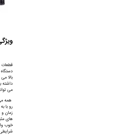
ویژگی
قطعات مو
دستگاه 
بالا می 
داشته با
می تواند
همه می 
رو با ب
زمان و 
های مثب
خوب واض
شرایطی 