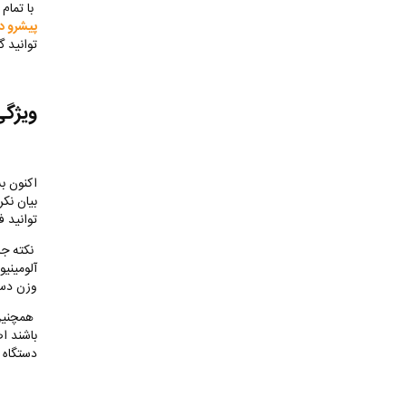
با تمام
پیشرو د
توانید گ
ویژگی
اکنون ب
بیان نکر
توانید ف
نکته جا
آلومینی
وزن دست
همچنین 
باشند اص
دستگاه م