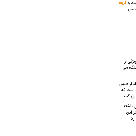
تند و
گروه
ا می
ژگی را
تگاه می
اه از جنس
 است که
ی کنند.
 داشته
ر این
رد.