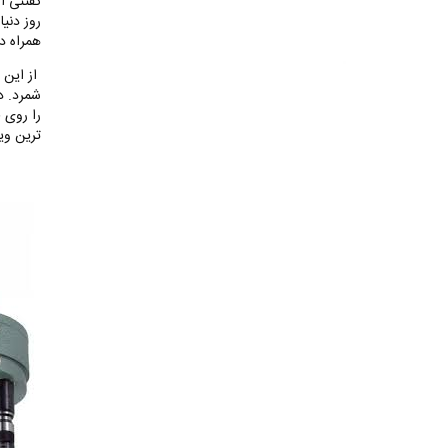
گفتنی ا
روز دنی
همراه دا
از این 
شمرد. د
را روی 
ترین وی