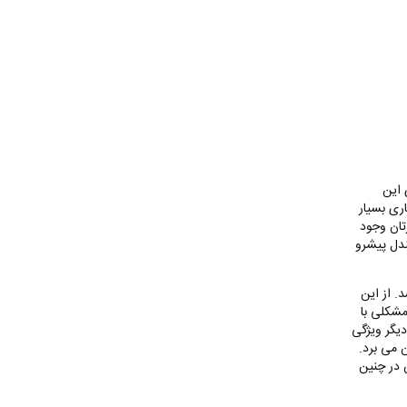
 این
ری بسیار
تان وجود
ندل پیشرو
. از این
مشکلی با
یگر ویژگی
 می برد.
 در چنین