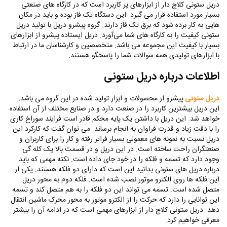
دریل ستونی کلاچ دار از ابزارهای پر کاربرد است که در کارگاه های صنعتی
بسیار مورد استفاده قرار می گیرد. این دستگاه تک فاز بوده و باید در مکان
هایی به کار برده شود که برق تک فاز دارند‌. گروه پیشرو دریل با تولید دریل
ستونی کیفیت را به کارگاه های شما می‌آورد. دریل ایستاده پیشرو از ابزارهای
بسیار با کیفیت این مجموعه می باشد. متخصصین و کارشناسان‌ ما در ارتباط
با ابزارهای تولیدی همه سوالات شما را پاسخگو هستند.
اطلاعات درباره دریل ستونی
دریل ستونی
پیشرو از محصولات و ابزار تولید شده در این گروه می باشد.
این دریل بیشترین کاربرد را در صنعت دارد و در صنایع مختلف از آن استفاده
خواهد شد. این دریل با داشتن یک پایه محکم قادر است فرایند سوراخ کاری
‌را با دقت زیاد و قدرت فراوان به انجام برساند. می توان گفت که کارکرد این
دریل نسبت به نمونه های معمولی بسیار فراتر رفته ‌و کار را برای کاربران و
صنعتگران راحت ساخته است. در این دریل و در قسمت بالا یک کله گی
وجود دارد که تسمه و فلکه را در خود جای داده است. نکته مهمی که باید
درباره دریل های ستونی بدانید این است که دارای دو فلکه هستند. یکی از
این فلکه ها روی الکترو موتور نصب شده است. فلکه دوم‌ به محور دریل
متصل شده است. تسمه می تواند این دو فلکه را به هم متصل کند و تسمه
این توانایی را دارد که حرکت را از الکترو موتور به محور محرک ماشین انتقال
دهد. دریل ستونی کلاچ دار از ابزارهای مهمی است که در ادامه آن را بیشتر
معرفی خواهیم کرد.