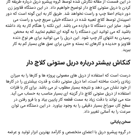
در این قسمت از مقاله نگارش شده توسط گروه پیشرو دریل درباره طریقه کار
کردن با دریل ستونی کلاچ دار توضیح خواهیم داد. در این دستگاه قلاویز زن
دور دینام اصلا چپ و راست نخواهد شد. طریق کار به این گونه است که دور
اسپیندل توسط کلاچ تعبیه شده در دستگاه خیلی سریع چپ و راست می
شود. سایز این دستگاه تا دوازده می باشد. این نکته را هنگام کار به یاد داشته
باشید که می توانید این دستگاه را به گونه ای تنظیم‌ نمایید که به محض
رسیدن‌ به انتهای کار چپ شود. این دریل را می توانید برای هر نوع دنده
قلاویز و حدیده و کارهای ته بسته و حتی برای عمق های بسیار کم به کار
ببرید.
کنکاش بیشتر درباره دریل ستونی کلاچ دار
درست است که استفاده از دریل های معمولی پروژه ها و کارها را به میزان
زیادی راحت ساخته است، اما دریل ستونی دقت و قدرت بیشتری را در کارها
از خود نشان می دهد و نتیجه بسیار مطلوب تر می باشد. برای کار با فلزات
استفاده از دریل ستونی کلاچ دار گزینه ای بسیار مناسب به حساب می آید.
مته می تواند با دقت زیاد به سمت قطعه کار پایین بیاد و با فرو‌ رفتن در
سطح کار، سوراخ بسیار دقیقی را به وجود بیاورد.‌ در این دستگاه می توان
سرعت را به آسانی تغییر داد.
سخن پایانی
در گروه پیشرو دریل با اعضای متخصص و کارآمد بهترین ابزار تولید و‌ عرضه