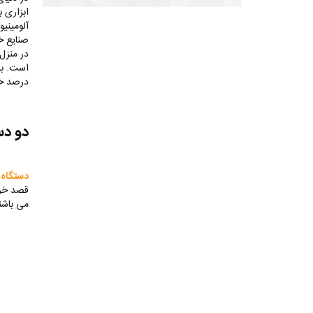
ابزاری 
آلومینیو
صنایع خو
در منزل
است. برا
درصد خط
دو دس
دستگاه ا
قصد خری
می باشن