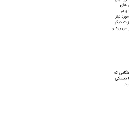
ل های
 و در
ورد نیاز
زات دیگر
ر می رود و
نگامی که
یا دیسکی
ید.