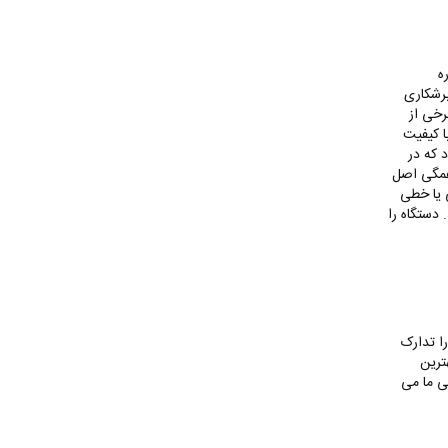
 اره
برشکاری
رخی از
ا کیفیت
 که در
 همگی اصل
ی یا خطی
 دستگاه را
را تدارک
ترین
سی ما می