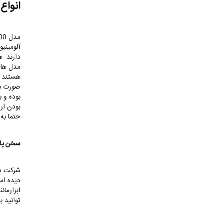
انواع
آلومینیو
دارند. 
مدل های
هستند و
صورت بر
بوده و 
بودن اره
حتما به
سخن پای
شرکت دری
دیده است
ابزارمان
توانید ب