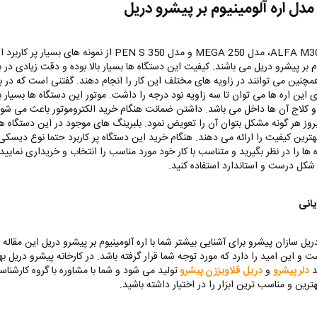
 مدل اره آلومینیوم بر پیشرو دریل
مدل ALFA M300، مدل MEGA 250 و مدل PEN S 350 از نمونه های بسیار پر کاربرد
م بر پیشرو دریل می باشند. کیفیت این دستگاه ها بسیار بالا بوده و دقت زیادی در 
همچنین می توانند در زاویه های مختلف این کار را انجام دهند. گفتنی است که در ب
 این اره ها می توان تا سه زاویه نود درجه را داشت. موتور این دستگاه ها بسیار ب
 کلاج آن ها داخل می باشد. داشتن ضمانت هنگام خرید الکتروموتور باعث می شود
وز هر گونه مشکل بتوان آن را تعویض نمود. بلبرینگ‌ های موجود در این دستگاه
بهترین کیفیت را ارائه می دهند. هنگام خرید این دستگاه پر کاربرد حتما نوع دیسک
 ها را در نظر بگیرید و متناسب با کار خود مورد مناسب را انتخاب و خریداری نمایید.
 شکل درست و استاندارد استفاده کنید.
انی
ل سازان پیشرو برای آشنایی بیشتر شما با اره آلومینیوم بر پیشرو دریل این مقاله 
 و این امید را دارد که مورد توجه شما قرار گرفته باشد. در کارخانه پیشرو دریل به
ند
دلر پیشرو
و
دریل قلاویززن پیشرو
تولید می شود و شما با مشاوره با گروه کارشنا
هترین و مناسب ترین ابزار را در اختیار داشته باشید.