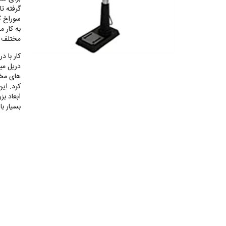
گرفته تا
سوراخ ک
به کار 
مختلف
کار با د
دریل میز
های مخت
کرد. ای
ابعاد ب
بسیار ب