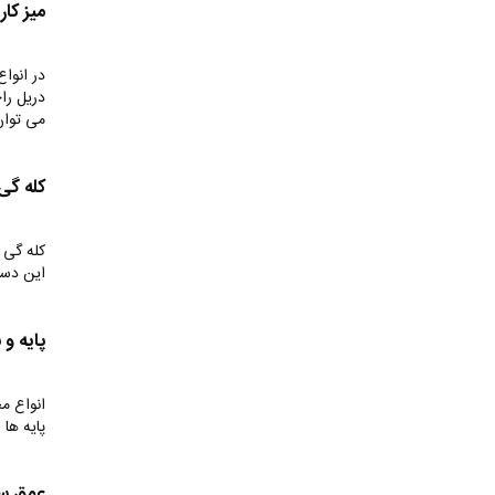
میز کار
در انواع
دریل راح
می توان
کله گی
کله گی 
این دست
پایه و 
انواع م
پایه ها
عمق سن