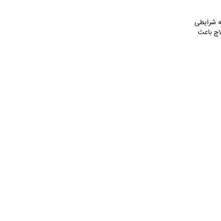
ه شرایطی
لاچ باعث