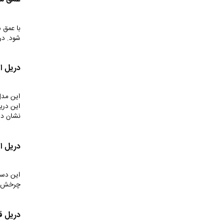
با عمق 
شود. در
دریل ای
این مدل 
این دری
نشان دا
دریل ایس
این دست
چرخش خ
دریل قل