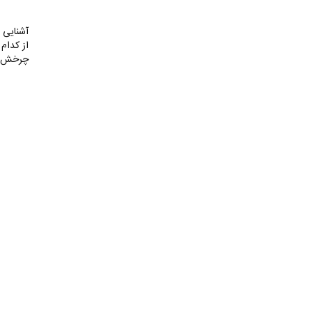
آشنایی 
از کدام 
چرخش