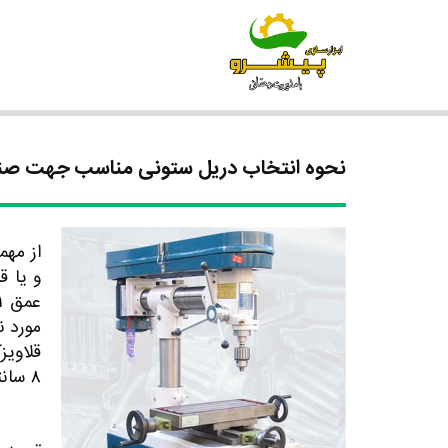
نحوه انتخاب دریل ستونی مناسب جهت صنای
از مهم
و یا ق
عمق
۱
مورد ن
قلاویز
۸
سانتی