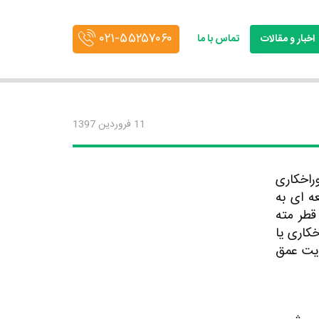
۰۲۱-۵۵۲۵۷۰۶۰
اخبار و مقالات
تماس با ما
11 فروردین 1397
راخکاری
عه ای به
قطر مته
کاری یا
ایت عمق