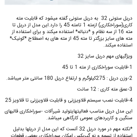
دریل ستونی 32 به دریل ستونی گفته میشود که قابلیت مته
کاری(سوراخکاری) ازمته 1 تامته 45 را دارد.این مدل از دریل تا
مته 16 از سه نظام و *دنباله* استفاده میکند و برای استفاده از
مته های سایز بزرگتر تا مته 45 از مته های به اصطلاح *کونیک*
استفاده میکند.
ویژگیهای مهم دریل سایز 32
1-قابلیت سوراخکاری از مته 1 تا 45
2-وزن دریل : 275کیلوگرم و ارتفاع دریل 180 سانتی متر میباشد.
3-عمق مته کاری : 12 سانت
4-قابلیت نصب سیستم قلاویززنی و قابلیت قلاویززنی تا قلاویز 25
این مدل دریل مناسب فعالیتهایتولید شیرآلات -سوراخکاری قالبهای
سنگین و کاربردهای عمومی کارگاهی میباشد.
*نکته مهم در مورد دریل 32 آنست که این مدل از دریلها بدلیل
استفاده از تسمه و نه گیربکس امکان سوراخکاری بعضی قطعات