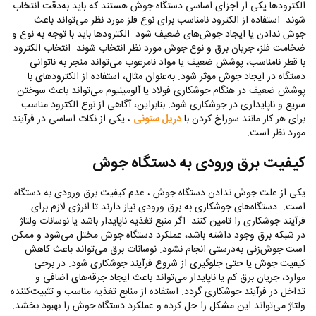
الکترودها یکی از اجزای اساسی دستگاه جوش هستند که باید به‌دقت انتخاب
شوند. استفاده از الکترود نامناسب برای نوع فلز مورد نظر می‌تواند باعث
جوش ندادن یا ایجاد جوش‌های ضعیف شود. الکترودها باید با توجه به نوع و
ضخامت فلز، جریان برق و نوع جوش مورد نظر انتخاب شوند. انتخاب الکترود
با قطر نامناسب، پوشش ضعیف یا مواد نامرغوب می‌تواند منجر به ناتوانی
دستگاه در ایجاد جوش موثر شود. به‌عنوان مثال، استفاده از الکترودهای با
پوشش ضعیف در هنگام جوشکاری فولاد یا آلومینیوم می‌تواند باعث سوختن
سریع و ناپایداری در جوشکاری شود. بنابراین، آگاهی از نوع الکترود مناسب
برای هر کار مانند سوراخ کردن با
دریل ستونی
، یکی از نکات اساسی در فرآیند
مورد نظر است.
کیفیت برق ورودی به دستگاه جوش
یکی از علت جوش ندادن دستگاه جوش ، عدم کیفیت برق ورودی به دستگاه
است. دستگاه‌های جوشکاری به برق ورودی نیاز دارند تا انرژی لازم برای
فرآیند جوشکاری را تامین کنند. اگر منبع تغذیه ناپایدار باشد یا نوسانات ولتاژ
در شبکه برق وجود داشته باشد، عملکرد دستگاه جوش مختل می‌شود و ممکن
است جوش‌زنی به‌درستی انجام نشود. نوسانات برق می‌تواند باعث کاهش
کیفیت جوش یا حتی جلوگیری از شروع فرآیند جوشکاری شود. در برخی
موارد، جریان برق کم یا ناپایدار می‌تواند باعث ایجاد جرقه‌های اضافی و
تداخل در فرآیند جوشکاری گردد. استفاده از منابع تغذیه مناسب و تثبیت‌کننده
ولتاژ می‌تواند این مشکل را حل کرده و عملکرد دستگاه جوش را بهبود بخشد.