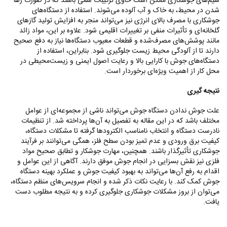
سیم‌های جوشکاری ممکن است حاوی ترکیبات سمی باشند که در صورت رها
شدن در محیط، به خاک و آب آلوده می‌شوند. استفاده از دستگاه‌های
جوشکاری با مصرف بالای انرژی نیز می‌تواند منجر به افزایش تولید گازهای
گلخانه‌ای و تأثیرات منفی بر تغییرات اقلیمی شود. علاوه بر این، مواد زائد
مانند پوشش‌های مصرف‌شده و قطعات معیوب دستگاه‌ها نیاز به دفع صحیح
دارند تا از آلودگی محیط زیست جلوگیری شود. بنابراین، استفاده از
دستگاه‌های جوش با کارایی بالا و رعایت اصول ایمنی و زیست‌محیطی در
محل کار از اهمیت ویژه‌ای برخوردار است.
نتیجه‌ گیری
علت جوش ندادن دستگاه جوش می‌تواند ناشی از مجموعه‌ای از عوامل
مختلف باشد که در این مقاله به تفصیل به آن‌ها پرداخته شد. از تنظیمات
نادرست دستگاه و انتخاب نامناسب الکترودها گرفته تا مشکلات دستگاه،
کیفیت برق ورودی و عدم تمیز بودن سطح فلز، همگی می‌توانند بر فرآیند
جوشکاری تأثیرگذار باشند. همچنین، مهارت جوشکار و تطابق صحیح مواد
فلزی نیز نقش بسزایی در انجام جوش موفق دارند. آگاهی از این عوامل و
اقدام به رفع آن‌ها می‌تواند به بهبود کیفیت جوش و عملکرد بهینه دستگاه
جوش کمک کند. با رعایت نکات ذکر شده و انجام سرویس‌های منظم دستگاه،
می‌توان از بروز مشکلات جوشکاری جلوگیری کرده و به نتیجه مطلوب دست
یافت.