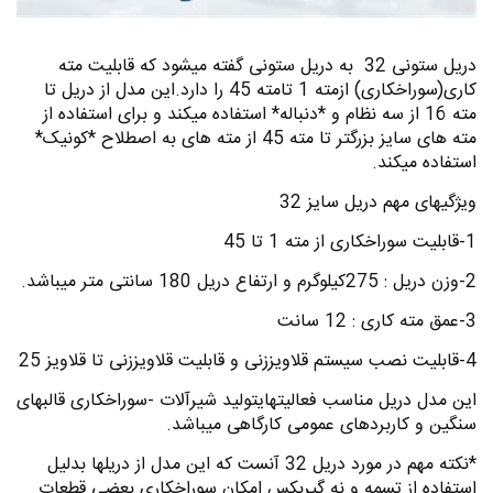
دریل ستونی 32 به دریل ستونی گفته میشود که قابلیت مته
کاری(سوراخکاری) ازمته 1 تامته 45 را دارد.این مدل از دریل تا
مته 16 از سه نظام و *دنباله* استفاده میکند و برای استفاده از
مته های سایز بزرگتر تا مته 45 از مته های به اصطلاح *کونیک*
استفاده میکند.
ویژگیهای مهم دریل سایز 32
1-قابلیت سوراخکاری از مته 1 تا 45
2-وزن دریل : 275کیلوگرم و ارتفاع دریل 180 سانتی متر میباشد.
3-عمق مته کاری : 12 سانت
4-قابلیت نصب سیستم قلاویززنی و قابلیت قلاویززنی تا قلاویز 25
این مدل دریل مناسب فعالیتهایتولید شیرآلات -سوراخکاری قالبهای
سنگین و کاربردهای عمومی کارگاهی میباشد.
*نکته مهم در مورد دریل 32 آنست که این مدل از دریلها بدلیل
استفاده از تسمه و نه گیربکس امکان سوراخکاری بعضی قطعات